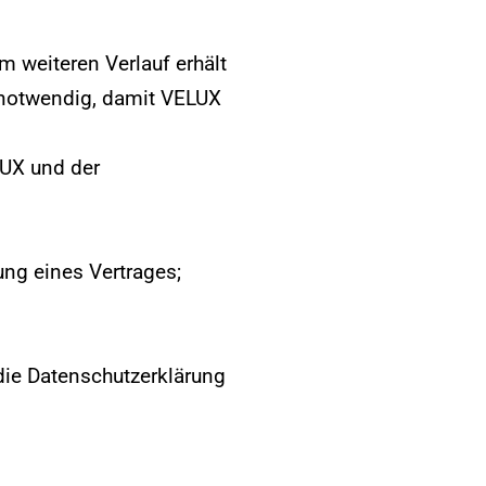
 Im
weiteren Verlauf erhält
t notwendig, damit VELUX
ELUX
und der
lung eines Vertrages;
die
Datenschutzerklärung