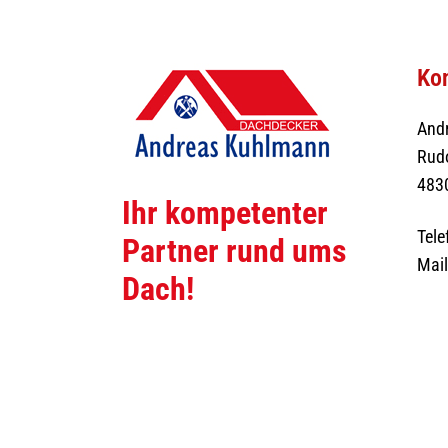
Kon
And
Rudo
483
Ihr kompetenter
Tele
Partner rund ums
Mai
Dach!