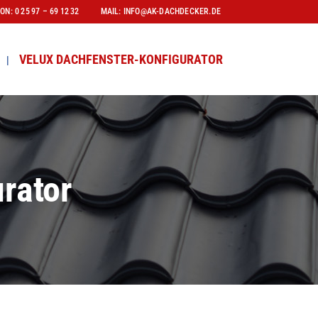
FON:
0 25 97 – 69 12 32
MAIL:
INFO@AK-DACHDECKER.DE
VELUX DACHFENSTER-KONFIGURATOR
rator